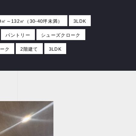
9㎡～132㎡（30-40坪未満）
3LDK
パントリー
シューズクローク
ーク
2階建て
3LDK