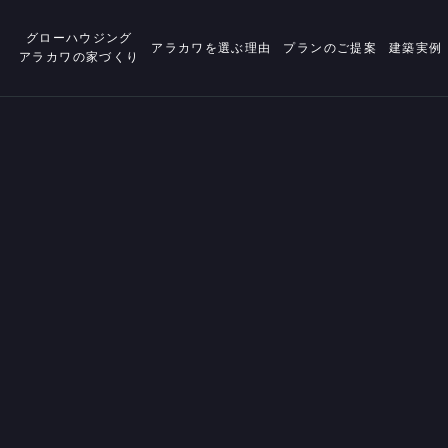
グローハウジング
アラカワを選ぶ理由
プランのご提案
建築実例
アラカワの家づくり