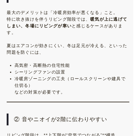
最大のデメリットは「冷暖房効率が悪くなる」こと。
特に吹き抜けを伴うリビング階段では、
暖気が上に逃げて
しまい、冬場にリビングが寒い
と感じるケースがありま
す。
夏はエアコンが効きにくい、冬は足元が冷える、といった
問題を防ぐには、
高気密・高断熱の住宅性能
シーリングファンの設置
冷暖房ゾーニングの工夫（ロールスクリーンや建具で
仕切る）
などの対策が必要です。
② 音やニオイが2階に伝わりやすい
リビング階段は、**上下階が“空気でつながる”**構造。