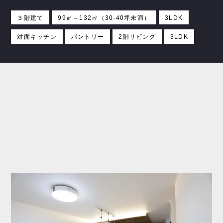
３階建て
99㎡～132㎡（30-40坪未満）
3LDK
対面キッチン
パントリー
2階リビング
3LDK