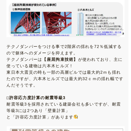
テクノダンパーをつける事で2階床の揺れを72％低減する
ので躯体へのダメージを抑えます。
テクノダンパーは
【座屈拘束技術】
が使われており、主に
使っている建物は六本木ヒルズ！
東日本大震災の時も一部の高層ビルでは最大約2ｍも揺れ
たのですが、六本木ヒルズでは最大約32ｃｍの揺れ幅です
んだそうです。
□許容応力度計算の耐震等級3
耐震等級3を採用されている建築会社も多いですが、耐震
等級3には2つあり「壁量計算」
と「許容応力度計算」があります